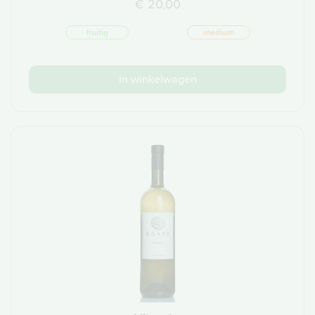
€ 20,00
fruitig
medium
in winkelwagen