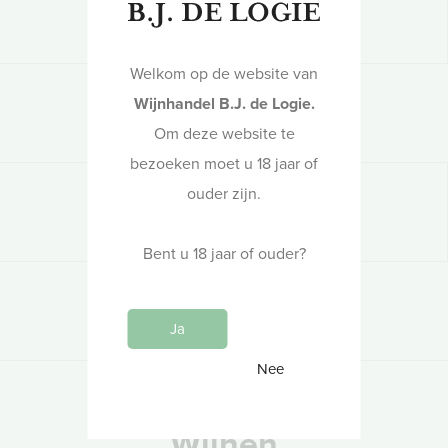
Gematigd continentaal
Welkom op de website van
Hoogte
Wijnhandel B.J. de Logie.
200-350 meter
Om deze website te
bezoeken moet u 18 jaar of
ouder zijn.
Oppervlakte
6 hectare
Bent u 18 jaar of ouder?
Landbouw
Werkt zo natuurlijk mogelijk
Ja
Nee
Wijnen