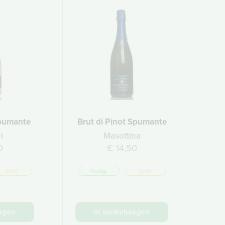
pumante
Brut di Pinot Spumante
i
Masottina
0
€ 14,50
licht
fruitig
licht
agen
in winkelwagen