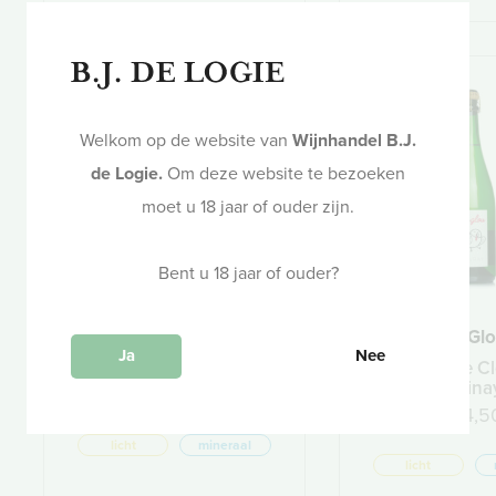
Welkom op de website van
Wijnhandel B.J.
de Logie.
Om deze website te bezoeken
moet u 18 jaar of ouder zijn.
Bent u 18 jaar of ouder?
Cava Brut Reserva
Vouvray ''Glo
Ja
Nee
Fermí Bohigas
Domaine Cl
l'Epina
€ 14,50
€ 14,5
licht
mineraal
licht