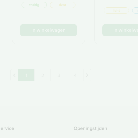
fruitig
licht
licht
in winkelwagen
in winkelw
1
2
3
4
service
Openingstijden