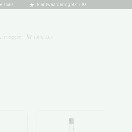
klantwaardering 9.4 / 10
e stuks
Inloggen
(0) € 0,00