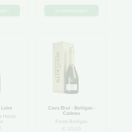
agen
in winkelwagen
 Loire
Cava Brut - Bohigas -
Cadeau
a Haute
ie
Fermí Bohigas
0
€ 20,00