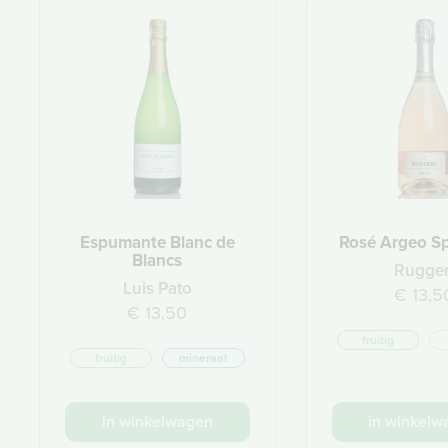
Espumante Blanc de
Rosé Argeo S
Blancs
Rugger
Luis Pato
€ 13,5
€ 13,50
fruitig
fruitig
mineraal
in winkelwagen
in winkelw