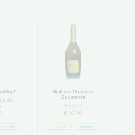
uGlou''
Giall'oro Prosecco
Spumante
os de
y
Ruggeri
0
€ 16,00
mineraal
medium
mineraal