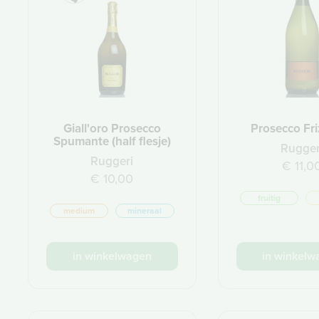
Giall'oro Prosecco
Prosecco Fri
Spumante (half flesje)
Rugger
Ruggeri
€ 11,0
€ 10,00
fruitig
medium
mineraal
in winkelwagen
in winkelw