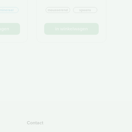
mineraal
mousserend
spaans
agen
in winkelwagen
Contact