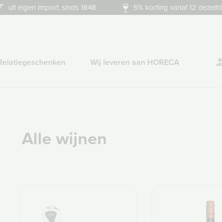
uit eigen import, sinds 1848
5% korting vanaf 12 dezelfd
Relatiegeschenken
Wij leveren aan HORECA
Alle wijnen