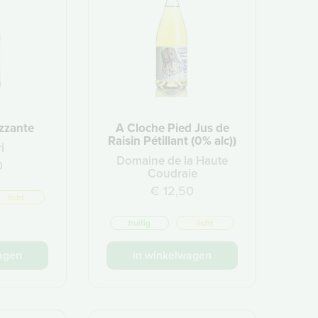
zzante
A Cloche Pied Jus de
Raisin Pétillant (0% alc))
i
Domaine de la Haute
0
Coudraie
€ 12,50
licht
fruitig
licht
agen
in winkelwagen