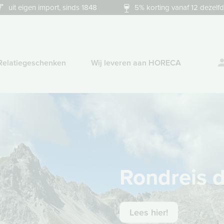
uit eigen import, sinds 1848
5% korting vanaf 12 dezelfd
Relatiegeschenken
Wij leveren aan HORECA
Rondreis d
Lees hier!