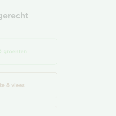
 gerecht
& groenten
te & vlees