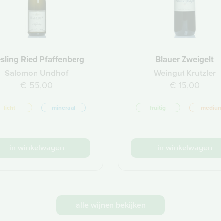
esling Ried Pfaffenberg
Blauer Zweigelt
Salomon Undhof
Weingut Krutzler
€ 55,00
€ 15,00
licht
mineraal
fruitig
mediu
in winkelwagen
in winkelwagen
alle wijnen bekijken