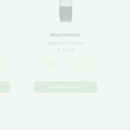
Blaufränkisch
Weingut Krutzler
€ 15,00
m
fruitig
licht
in winkelwagen