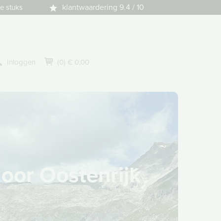
klantwaardering 9.4 / 10
e stuks
Inloggen
(0) € 0,00
oor Oostenrijk