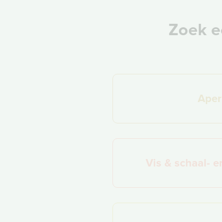
Zoek ee
Aperi
Vis & schaal- e