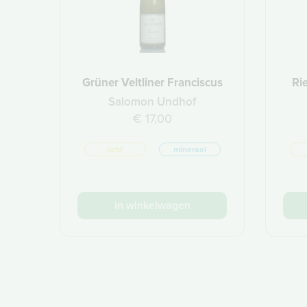
Grüner Veltliner Franciscus
Ri
Salomon Undhof
€ 17,00
licht
mineraal
in winkelwagen