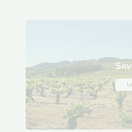
Sav
L