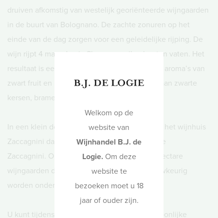
druiven afkomstig van westelijk georiënteerde wijngaarden
in de buurt van Bolognano. De zachte zonuren op het
einde van de dag zorgen voor een geleidelijke rijping. De
wijn rijpt 4 maanden in Sloveense eikenhouten vaten. Het
resultaat is een robijnrode kleur in het glas en aroma’s van
zwart fruit en kruiden. Smaken doen denken aan zwarte
kersen, bramen, zoethout en eucalyptus.
Welkom op de
In een klein dorp in de Abruzzen bevindt zich het wijnhuis
website van
Zaccagnini dat gebouwd is in 1978 door familie
Wijnhandel B.J. de
Zaccagnini. Op dit moment bezitten zij 300 hectare
Logie.
Om deze
wijngaarden die gedurende het hele jaar nauwkeurig
website te
worden onderhouden.
bezoeken moet u 18
jaar of ouder zijn.
U kunt tijdens het betaalproces ook een persoonlijke