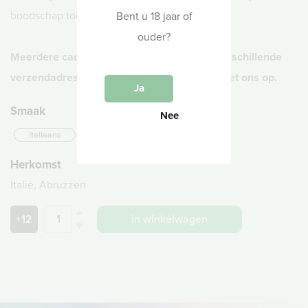
boodschap toevoegen voor de ontvanger.
Bent u 18 jaar of
ouder?
Meerdere cadeaus tegelijk bestellen met verschillende
verzendadressen? Dat kan! Neem contact met ons op.
Ja
Smaak
Nee
italiaans
modern
Herkomst
Italië, Abruzzen
+12
in winkelwagen