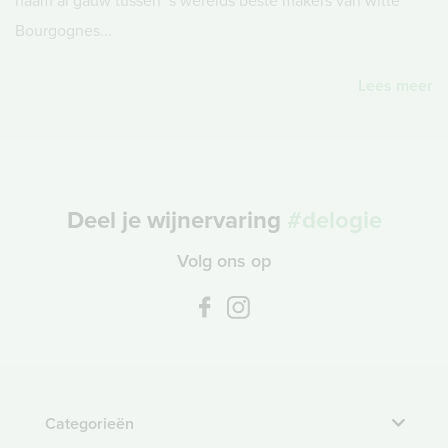
naam al gauw tussen ‘s werelds beste makers van witte
Bourgognes...
Lees meer
Deel je wijnervaring
#delogie
Volg ons op
Categorieën