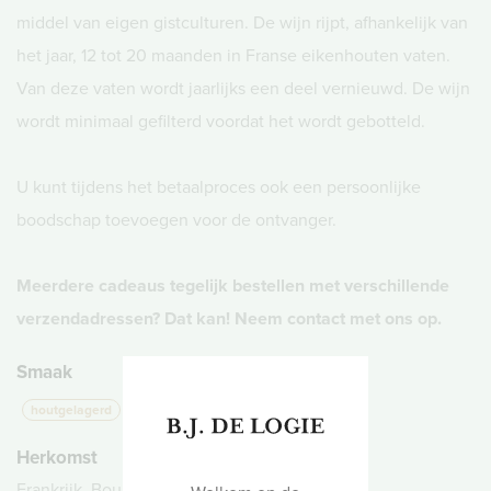
middel van eigen gistculturen. De wijn rijpt, afhankelijk van
het jaar, 12 tot 20 maanden in Franse eikenhouten vaten.
Van deze vaten wordt jaarlijks een deel vernieuwd. De wijn
wordt minimaal gefilterd voordat het wordt gebotteld.
U kunt tijdens het betaalproces ook een persoonlijke
boodschap toevoegen voor de ontvanger.
Meerdere cadeaus tegelijk bestellen met verschillende
verzendadressen? Dat kan! Neem contact met ons op.
Smaak
houtgelagerd
medium
Herkomst
Frankrijk, Bourgogne