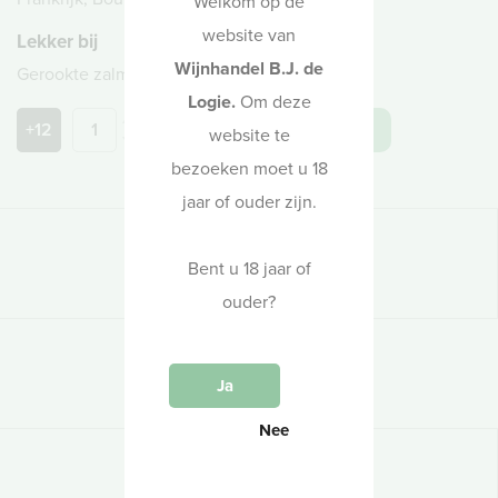
Welkom op de
website van
Lekker bij
Wijnhandel B.J. de
Gerookte zalm, kreeft, visgerechten, zalm
Logie.
Om deze
+12
in winkelwagen
website te
bezoeken moet u 18
jaar of ouder zijn.
Druivenras
Bent u 18 jaar of
Chardonnay
ouder?
Oogstjaar
Ja
2021
Nee
Alcohol