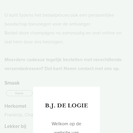
U kunt tijdens het betaalproces ook een persoonlijke
boodschap toevoegen voor de ontvanger.
Bestel deze champagne nu eenvoudig en snel online en
laat hem door ons bezorgen.
Meerdere cadeaus tegelijk bestellen met verschillende
verzendadressen? Dat kan! Neem contact met ons op.
Smaak
frans
mousserend
Herkomst
Frankrijk, Champagne
Welkom op de
Lekker bij
website van