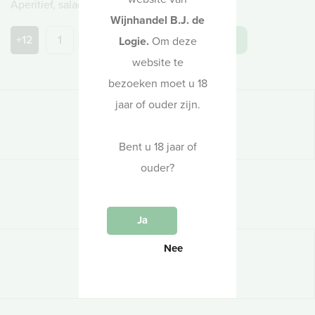
Aperitief, salades, schaal- en schelpdieren
Wijnhandel B.J. de
+12
in winkelwagen
Logie.
Om deze
website te
bezoeken moet u 18
jaar of ouder zijn.
Druivenras
pinot noir
Bent u 18 jaar of
ouder?
Oogstjaar
meerdere
Ja
Nee
Alcohol
12%