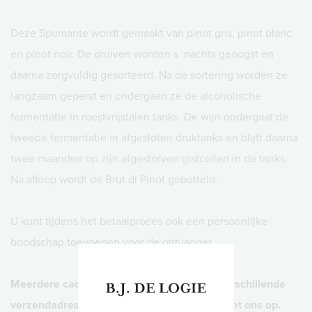
Deze Spumante wordt gemaakt van pinot gris, pinot blanc
en pinot noir. De druiven worden s ’nachts geoogst en
daarna zorgvuldig gesorteerd. Na de sortering worden ze
langzaam geperst en ondergaan ze de alcoholische
fermentatie in roestvrijstalen tanks. De wijn ondergaat de
tweede fermentatie in afgesloten druktanks en blijft daarna
twee maanden op zijn afgestorven gistcellen in de tanks.
Na afloop wordt de Brut di Pinot gebotteld.
U kunt tijdens het betaalproces ook een persoonlijke
boodschap toevoegen voor de ontvanger.
Meerdere cadeaus tegelijk bestellen met verschillende
verzendadressen? Dat kan! Neem contact met ons op.