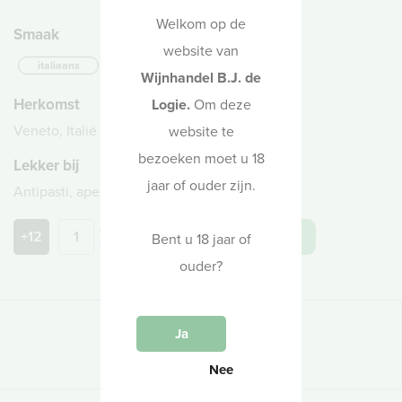
Welkom op de
Smaak
website van
italiaans
klassiek
Wijnhandel B.J. de
Herkomst
Logie.
Om deze
Veneto, Italië
website te
bezoeken moet u 18
Lekker bij
jaar of ouder zijn.
Antipasti, aperitief
+12
in winkelwagen
Bent u 18 jaar of
ouder?
Druivenras
Ja
pinot noir, pinot blanc, pinot gris
Nee