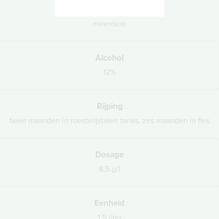
Oogstjaar
meerdere
Alcohol
12%
Rijping
twee maanden in roestvrijstalen tanks, zes maanden in fles
Dosage
8,5 g/l
Eenheid
1,5 liter