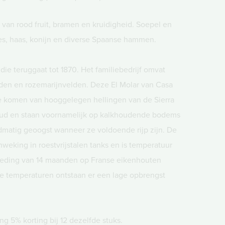
van rood fruit, bramen en kruidigheid. Soepel en
es, haas, konijn en diverse Spaanse hammen.
 die teruggaat tot 1870. Het familiebedrijf omvat
rden en rozemarijnvelden. Deze El Molar van Casa
e komen van hooggelegen hellingen van de Sierra
r oud en staan voornamelijk op kalkhoudende bodems
dmatig geoogst wanneer ze voldoende rijp zijn. De
nweking in roestvrijstalen tanks en is temperatuur
voeding van 14 maanden op Franse eikenhouten
e temperaturen ontstaan er een lage opbrengst
g 5% korting bij 12 dezelfde stuks.