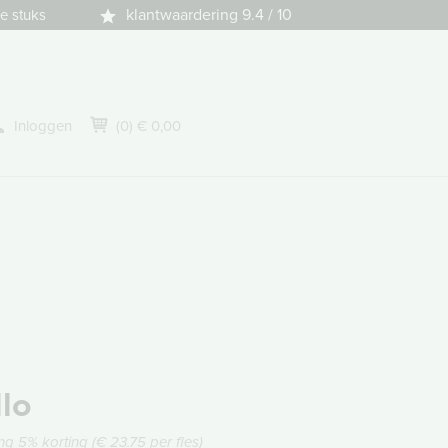
klantwaardering 9.4 / 10
e stuks
Inloggen
(0) € 0,00
llo
ng 5% korting (€ 23.75 per fles)