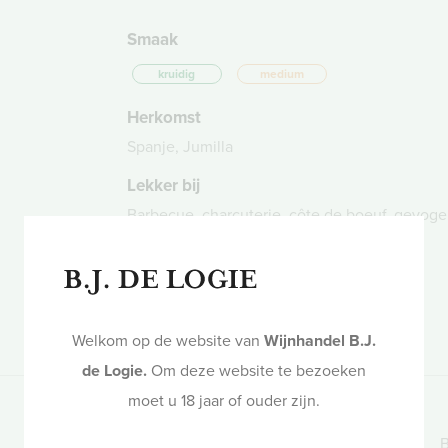
Smaak
kruidig
medium
Herkomst
Spanje, Jumilla
Lekker bij
Barbecue, charcuterie, côte de boeuf, gevogel
vleesgerechten
+12
in winkelwagen
Welkom op de website van
Wijnhandel B.J.
de Logie.
Om deze website te bezoeken
moet u 18 jaar of ouder zijn.
Alcohol
Rijping
14,5%
14 maanden op Franse
B