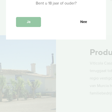
Bent u 18 jaar of ouder?
eikenhouten vaten
Ja
Nee
Produ
Viticola Casa
teruggaat to
regio vestig
van Murcia h
familiebedri