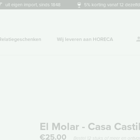
uit eigen import, sinds 1848
5% korting vanaf 12 dezelfd
Relatiegeschenken
Wij leveren aan HORECA
El Molar - Casa Casti
€25.00
Bestel 12 stuks of meer en ontva