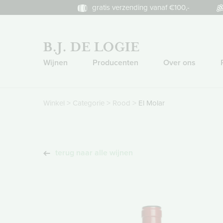
gratis verzending vanaf €100,-
Wijnen
Producenten
Over ons
>
>
>
Winkel
Categorie
Rood
El Molar
terug naar alle wijnen