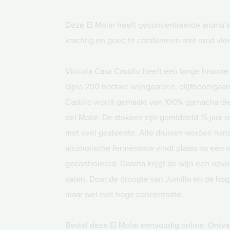
Deze El Molar heeft geconcentreerde aroma’s 
krachtig en goed te combineren met rood vle
Viticola Casa Castillo heeft een lange historie
bijna 200 hectare wijngaarden, olijfboomgaa
Castillo wordt gemaakt van 100% garnacha di
del Molar. De stokken zijn gemiddeld 15 jaa
met veel gesteente. Alle druiven worden han
alcoholische fermentatie vindt plaats na een i
gecontroleerd. Daarna krijgt de wijn een op
vaten. Door de droogte van Jumilla en de hog
maar wel met hoge concentratie.
Bestel deze El Molar eenvoudig online. Ontvan