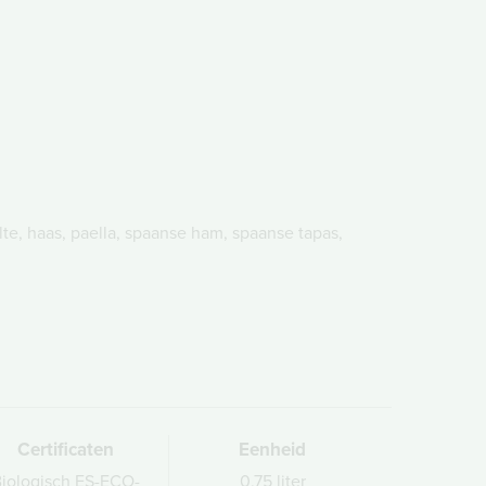
te, haas, paella, spaanse ham, spaanse tapas,
Certificaten
Eenheid
iologisch ES-ECO-
0,75 liter