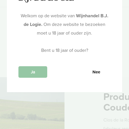
Welkom op de website van
Wijnhandel B.J.
Alcohol
Rijping
de Logie.
Om deze website te bezoeken
13%
Enkele maanden in
moet u 18 jaar of ouder zijn.
gebruikte
eikenhouten vaten
Bent u 18 jaar of ouder?
Ja
Nee
Produ
Coud
Clos de la R
fabuleus re