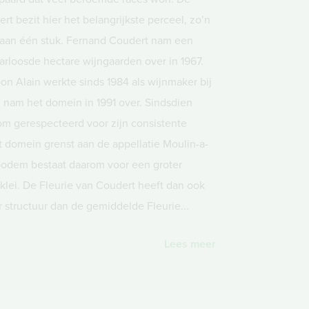
rt bezit hier het belangrijkste perceel, zo’n
 aan één stuk. Fernand Coudert nam een
arloosde hectare wijngaarden over in 1967.
on Alain werkte sinds 1984 als wijnmaker bij
n nam het domein in 1991 over. Sindsdien
om gerespecteerd voor zijn consistente
et domein grenst aan de appellatie Moulin-a-
bodem bestaat daarom voor een groter
 klei. De Fleurie van Coudert heeft dan ook
r structuur dan de gemiddelde Fleurie...
Lees meer