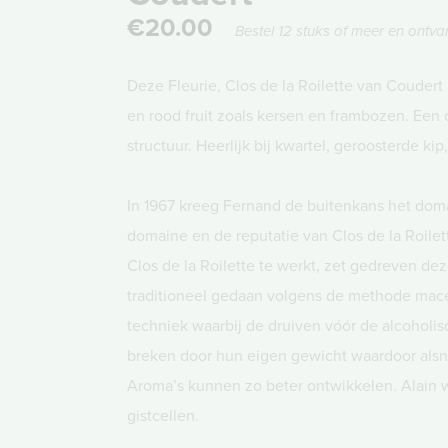
€20.00
Bestel 12 stuks of meer en ontva
Deze Fleurie, Clos de la Roilette van Coudert h
en rood fruit zoals kersen en frambozen. Een 
structuur. Heerlijk bij kwartel, geroosterde kip
In 1967 kreeg Fernand de buitenkans het doma
domaine en de reputatie van Clos de la Roilett
Clos de la Roilette te werkt, zet gedreven deze
traditioneel gedaan volgens de methode macé
techniek waarbij de druiven vóór de alcoholis
breken door hun eigen gewicht waardoor alsn
Aroma’s kunnen zo beter ontwikkelen. Alain w
gistcellen.