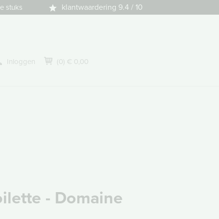
klantwaardering 9.4 / 10
e stuks
Inloggen
(0) € 0,00
oilette - Domaine