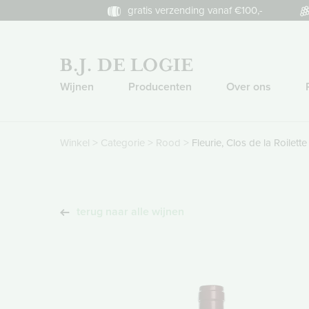
gratis verzending vanaf €100,-
Wijnen
Producenten
Over ons
>
>
>
Winkel
Categorie
Rood
Fleurie, Clos de la Roilette
terug naar alle wijnen