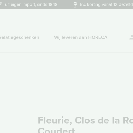
uit eigen import, sinds 1848
5% korting vanaf 12 dezelfd
Relatiegeschenken
Wij leveren aan HORECA
Fleurie, Clos de la R
Coudert