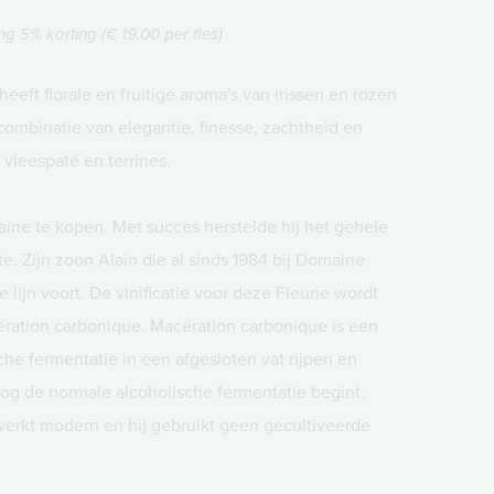
ng 5% korting (€ 19.00 per fles)
eeft florale en fruitige aroma's van irissen en rozen
combinatie van elegantie, finesse, zachtheid en
, vleespaté en terrines.
ine te kopen. Met succes herstelde hij het gehele
e. Zijn zoon Alain die al sinds 1984 bij Domaine
 lijn voort. De vinificatie voor deze Fleurie wordt
ration carbonique. Macération carbonique is een
che fermentatie in een afgesloten vat rijpen en
og de normale alcoholische fermentatie begint.
erkt modern en hij gebruikt geen gecultiveerde