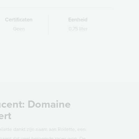
Certificaten
Eenheid
Geen
0,75 liter
cent: Domaine
ert
oilette dankt zijn naam aan Roilette, een
npaard dat veel beroemde races won. De