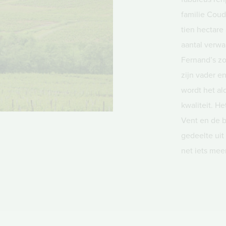
familie Coude
tien hectare
aantal verwa
Fernand’s zo
zijn vader e
wordt het al
kwaliteit. H
Vent en de 
gedeelte uit
net iets mee