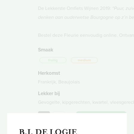
De Lekkerste Omfiets Wijnen 2019:
“Puur, zui
denken aan ouderwetse Bourgogne op z’n bes
Bestel deze Fleurie eenvoudig online. Ontvang
Smaak
fruitig
medium
Herkomst
Frankrijk, Beaujolais
Lekker bij
Gevogelte, kipgerechten, kwartel, vleesgerec
+12
in winkelwagen